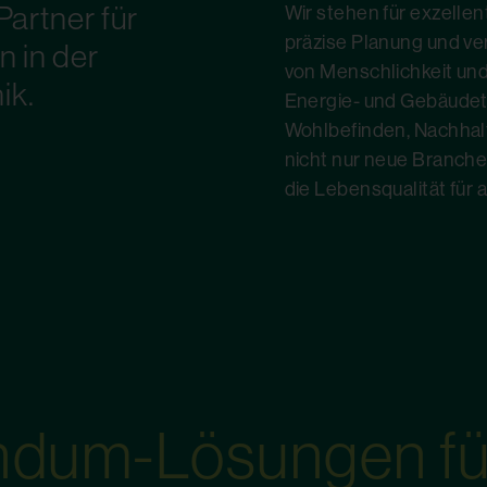
 Partner für
Wir stehen für exzelle
präzise Planung und ve
 in der
von Menschlichkeit und 
ik.
Energie- und Gebäudete
Wohlbefinden, Nachhalti
nicht nur neue Branch
die Lebensqualität für a
undum-Lösungen fü