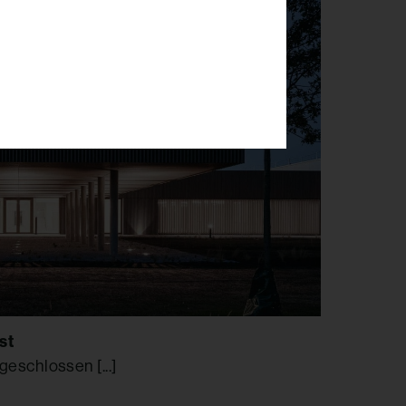
st
geschlossen [...]