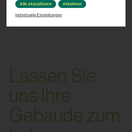
IMWF Austria – Top Berater 2026
Alle akzeptieren
Ablehnen
Individuelle Einstellungen
L
a
s
s
e
n
S
i
e
u
n
s
I
h
r
e
G
e
b
ä
u
d
e
z
u
m