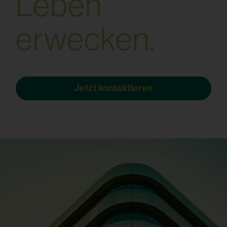
L
e
b
e
n
e
r
w
e
c
k
e
n
.
Jetzt kontaktieren