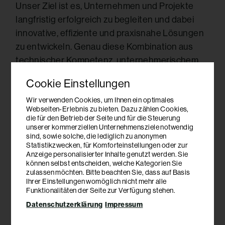
Unser Ziel ist es, Unternehmen und Projekte
langfristig erfolgreich zu begleiten und dabei
innovative, effiziente und praxisnahe Lösungen
zu entwickeln. Genau diese Kombination aus
technischer Kompetenz, unternehmerischem
Verständnis und nachhaltigem Denken macht
Cookie Einstellungen
für viele unserer Auftraggeber den
entscheidenden Unterschied.
Wir verwenden Cookies, um Ihnen ein optimales
Webseiten-Erlebnis zu bieten. Dazu zählen Cookies,
die für den Betrieb der Seite und für die Steuerung
unserer kommerziellen Unternehmensziele notwendig
Die Auszeichnung sehen wir als Anerkennung
sind, sowie solche, die lediglich zu anonymen
unseres bisherigen Weges und zugleich als
Statistikzwecken, für Komforteinstellungen oder zur
Anzeige personalisierter Inhalte genutzt werden. Sie
Motivation, unsere Kunden weiterhin mit
können selbst entscheiden, welche Kategorien Sie
Kompetenz, Weitblick und praxisnahen
zulassen möchten. Bitte beachten Sie, dass auf Basis
Ihrer Einstellungen womöglich nicht mehr alle
Lösungen zu begleiten.
Funktionalitäten der Seite zur Verfügung stehen.
Datenschutzerklärung
Impressum
Mehr zur Auszeichnung: