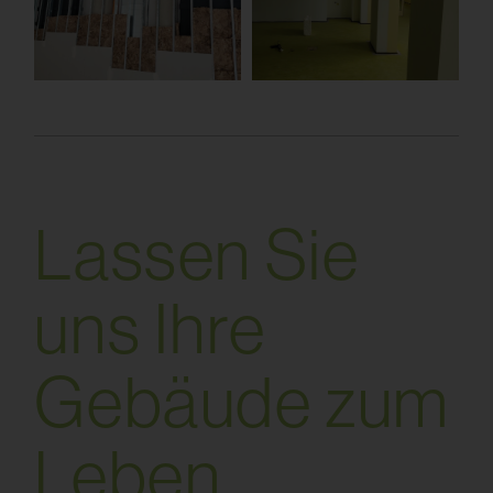
L
a
s
s
e
n
S
i
e
u
n
s
I
h
r
e
G
e
b
ä
u
d
e
z
u
m
L
e
b
e
n