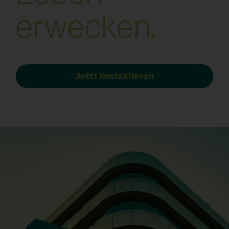
e
r
w
e
c
k
e
n
.
Jetzt kontaktieren