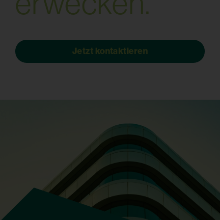
e
r
w
e
c
k
e
n
.
Jetzt kontaktieren