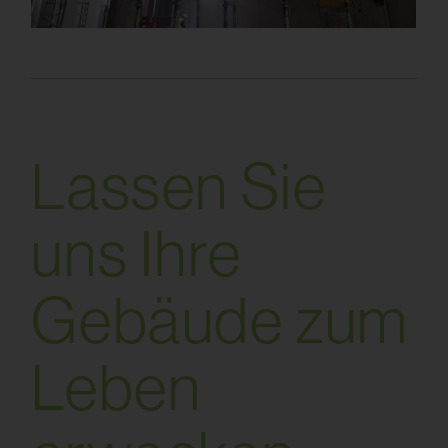
L
a
s
s
e
n
S
i
e
u
n
s
I
h
r
e
G
e
b
ä
u
d
e
z
u
m
L
e
b
e
n